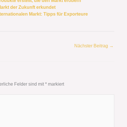
odukte erstellt, die den Markt erobern
Markt der Zukunft erkundet
ternationalen Markt: Tipps für Exporteure
Nächster Beitrag
→
erliche Felder sind mit
*
markiert