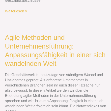
Geschäftsabschlüsse
Weiterlesen »
Agile
Agile Methoden und
Methoden
Unternehmensführung:
und
Unternehmensführung:
Anpassungsfähigkeit in einer sich
Anpassungsfähigkeit
in
wandelnden Welt
einer
sich
Die Geschäftswelt ist heutzutage von ständigem Wandel und
wandelnden
Unsicherheit geprägt. Als erfahrene Unternehmer in
Welt
verschiedenen Branchen seid ihr euch dieser Tatsache nur
allzu bewusst. In diesem Artikel werden wir über die
Bedeutung agiler Methoden in der Unternehmensführung
sprechen und wie ihr durch Anpassungsfähigkeit in einer sich
wandelnden Welt erfolgreich sein könnt. Die Notwendigkeit von