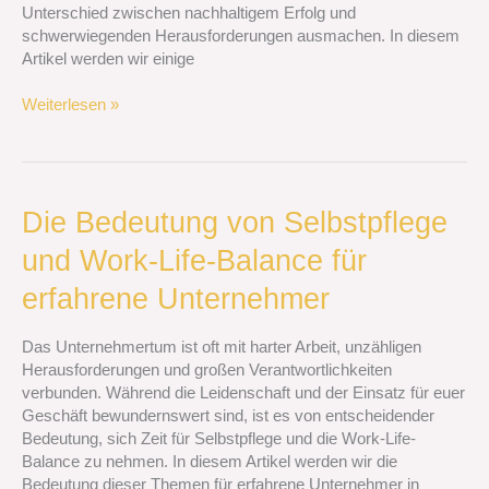
Unterschied zwischen nachhaltigem Erfolg und
schwerwiegenden Herausforderungen ausmachen. In diesem
Artikel werden wir einige
Weiterlesen »
Die
Die Bedeutung von Selbstpflege
Bedeutung
und Work-Life-Balance für
von
Selbstpflege
erfahrene Unternehmer
und
Work-
Das Unternehmertum ist oft mit harter Arbeit, unzähligen
Life-
Herausforderungen und großen Verantwortlichkeiten
Balance
verbunden. Während die Leidenschaft und der Einsatz für euer
für
Geschäft bewundernswert sind, ist es von entscheidender
erfahrene
Bedeutung, sich Zeit für Selbstpflege und die Work-Life-
Unternehmer
Balance zu nehmen. In diesem Artikel werden wir die
Bedeutung dieser Themen für erfahrene Unternehmer in