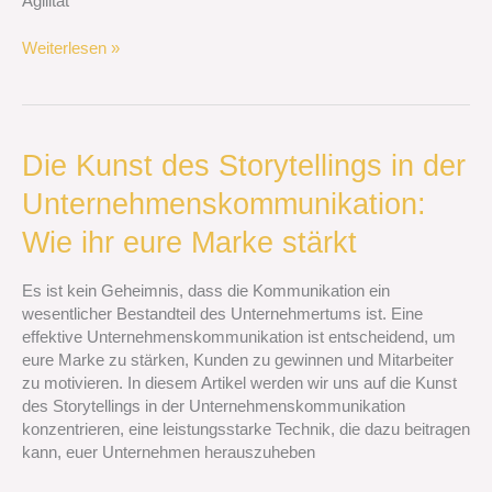
Agilität
Weiterlesen »
Die
Die Kunst des Storytellings in der
Kunst
Unternehmenskommunikation:
des
Storytellings
Wie ihr eure Marke stärkt
in
der
Es ist kein Geheimnis, dass die Kommunikation ein
Unternehmenskommunikation:
wesentlicher Bestandteil des Unternehmertums ist. Eine
Wie
effektive Unternehmenskommunikation ist entscheidend, um
ihr
eure Marke zu stärken, Kunden zu gewinnen und Mitarbeiter
eure
zu motivieren. In diesem Artikel werden wir uns auf die Kunst
Marke
des Storytellings in der Unternehmenskommunikation
stärkt
konzentrieren, eine leistungsstarke Technik, die dazu beitragen
kann, euer Unternehmen herauszuheben