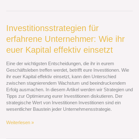
Investitionsstrategien
Investitionsstrategien für
für
erfahrene Unternehmer: Wie ihr
erfahrene
Unternehmer:
euer Kapital effektiv einsetzt
Wie
ihr
Eine der wichtigsten Entscheidungen, die ihr in eurem
euer
Geschäftsleben treffen werdet, betrifft eure Investitionen. Wie
Kapital
ihr euer Kapital effektiv einsetzt, kann den Unterschied
effektiv
zwischen stagnierendem Wachstum und beeindruckendem
einsetzt
Erfolg ausmachen. In diesem Artikel werden wir Strategien und
Tipps zur Optimierung eurer Investitionen diskutieren. Der
strategische Wert von Investitionen Investitionen sind ein
wesentlicher Baustein jeder Unternehmensstrategie.
Weiterlesen »