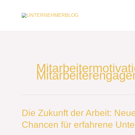
Zum
Inhalt
springen
Mitarbeitermotivat
Mitarbeiterengag
Die
Die Zukunft der Arbeit: Ne
Zukunft
Chancen für erfahrene Unt
der
Arbeit: