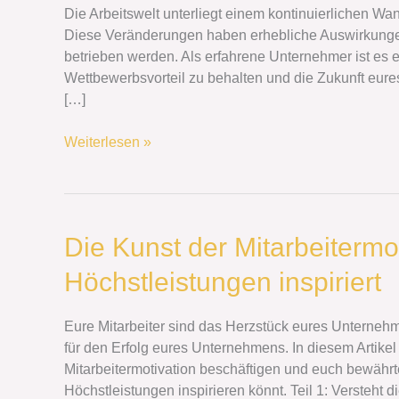
Neue
Die Arbeitswelt unterliegt einem kontinuierlichen Wan
Herausforderungen
Diese Veränderungen haben erhebliche Auswirkungen
und
betrieben werden. Als erfahrene Unternehmer ist es
Chancen
Wettbewerbsvorteil zu behalten und die Zukunft eur
für
[…]
erfahrene
Unternehmer
Weiterlesen »
Die
Die Kunst der Mitarbeitermo
Kunst
Höchstleistungen inspiriert
der
Mitarbeitermotivation:
Wie
Eure Mitarbeiter sind das Herzstück eures Unternehm
ihr
für den Erfolg eures Unternehmens. In diesem Artikel
Teams
Mitarbeitermotivation beschäftigen und euch bewährt
zu
Höchstleistungen inspirieren könnt. Teil 1: Versteht d