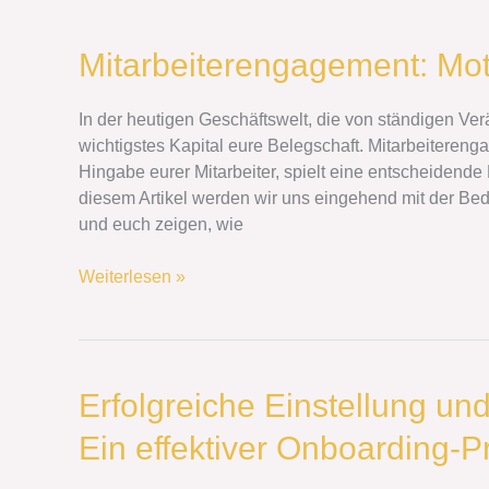
Mitarbeiterengagement:
Mitarbeiterengagement: Moti
Motivation
für
In der heutigen Geschäftswelt, die von ständigen Ve
Spitzenleistungen
wichtigstes Kapital eure Belegschaft. Mitarbeitereng
Hingabe eurer Mitarbeiter, spielt eine entscheidende 
diesem Artikel werden wir uns eingehend mit der B
und euch zeigen, wie
Weiterlesen »
Erfolgreiche
Erfolgreiche Einstellung und
Einstellung
Ein effektiver Onboarding-P
und
Integration