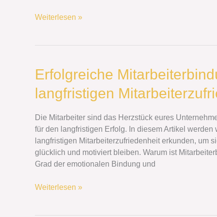
Weiterlesen »
Erfolgreiche
Erfolgreiche Mitarbeiterbind
Mitarbeiterbindung:
langfristigen Mitarbeiterzufr
Strategien
zur
langfristigen
Die Mitarbeiter sind das Herzstück eures Unternehmen
Mitarbeiterzufriedenheit
für den langfristigen Erfolg. In diesem Artikel werde
langfristigen Mitarbeiterzufriedenheit erkunden, um 
glücklich und motiviert bleiben. Warum ist Mitarbeite
Grad der emotionalen Bindung und
Weiterlesen »