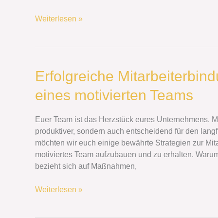
Höchstleistungen
inspiriert
Weiterlesen »
Erfolgreiche
Erfolgreiche Mitarbeiterbin
Mitarbeiterbindung:
eines motivierten Teams
Strategien
zur
Schaffung
Euer Team ist das Herzstück eures Unternehmens. Moti
eines
produktiver, sondern auch entscheidend für den langf
motivierten
möchten wir euch einige bewährte Strategien zur Mita
Teams
motiviertes Team aufzubauen und zu erhalten. Warum 
bezieht sich auf Maßnahmen,
Weiterlesen »