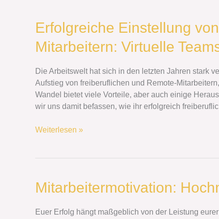
Erfolgreiche
Erfolgreiche Einstellung vo
Einstellung
Mitarbeitern: Virtuelle Teams
von
Freiberuflern
und
Die Arbeitswelt hat sich in den letzten Jahren stark 
Remote-
Aufstieg von freiberuflichen und Remote-Mitarbeitern
Mitarbeitern:
Wandel bietet viele Vorteile, aber auch einige Herau
Virtuelle
wir uns damit befassen, wie ihr erfolgreich freiberufl
Teams
effektiv
Weiterlesen »
führen
Mitarbeitermotivation:
Mitarbeitermotivation: Hoc
Hochmotivierte
Teams
Euer Erfolg hängt maßgeblich von der Leistung eurer 
aufbauen