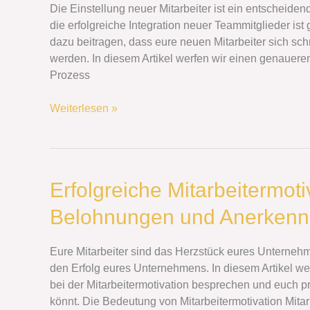
neuer
Die Einstellung neuer Mitarbeiter ist ein entscheid
Mitarbeiter:
die erfolgreiche Integration neuer Teammitglieder is
Ein
dazu beitragen, dass eure neuen Mitarbeiter sich sc
effektiver
werden. In diesem Artikel werfen wir einen genaueren
Onboarding-
Prozess
Prozess
Weiterlesen »
Erfolgreiche
Erfolgreiche Mitarbeitermoti
Mitarbeitermotivation:
Belohnungen und Anerken
Die
Rolle
von
Eure Mitarbeiter sind das Herzstück eures Unternehme
Belohnungen
den Erfolg eures Unternehmens. In diesem Artikel 
und
bei der Mitarbeitermotivation besprechen und euch p
Anerkennung
könnt. Die Bedeutung von Mitarbeitermotivation Mitarbei