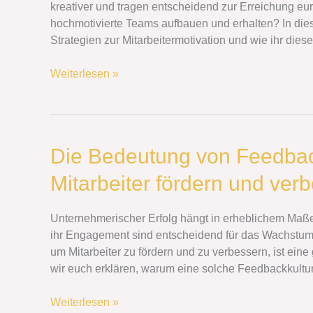
kreativer und tragen entscheidend zur Erreichung eu
hochmotivierte Teams aufbauen und erhalten? In diese
Strategien zur Mitarbeitermotivation und wie ihr die
Weiterlesen »
Die
Die Bedeutung von Feedbac
Bedeutung
Mitarbeiter fördern und ver
von
Feedbackkultur
in
Unternehmerischer Erfolg hängt in erheblichem Maße 
Unternehmen:
ihr Engagement sind entscheidend für das Wachstu
Mitarbeiter
um Mitarbeiter zu fördern und zu verbessern, ist eine
fördern
wir euch erklären, warum eine solche Feedbackkultur
und
verbessern
Weiterlesen »