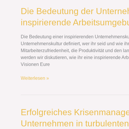
Die
Die Bedeutung der Unterneh
Bedeutung
inspirierende Arbeitsumgebu
der
Unternehmenskultur:
Wie
Die Bedeutung einer inspirierenden Unternehmenskul
ihr
Unternehmenskultur definiert, wer ihr seid und wie ih
eine
Mitarbeiterzufriedenheit, die Produktivität und den l
inspirierende
werden wir diskutieren, wie ihr eine inspirierende A
Arbeitsumgebung
Visionen Eure
schafft
Weiterlesen »
Erfolgreiches
Erfolgreiches Krisenmanage
Krisenmanagement:
Unternehmen in turbulenten
Wie