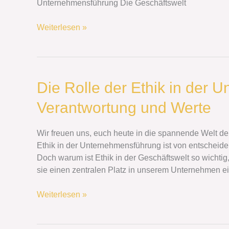
Unternehmensführung Die Geschäftswelt
Unternehmer
Weiterlesen »
Die
Die Rolle der Ethik in der 
Rolle
Verantwortung und Werte
der
Ethik
in
Wir freuen uns, euch heute in die spannende Welt d
der
Ethik in der Unternehmensführung ist von entscheid
Unternehmensführung:
Doch warum ist Ethik in der Geschäftswelt so wichtig
Verantwortung
sie einen zentralen Platz in unserem Unternehmen e
und
Werte
Weiterlesen »