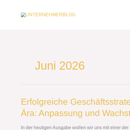
Zum
Inhalt
springen
Juni 2026
Erfolgreiche
Erfolgreiche Geschäftsstrat
Geschäftsstrategien
Ära: Anpassung und Wachs
für
die
Post-
In der heutigen Ausgabe wollen wir uns mit einer de