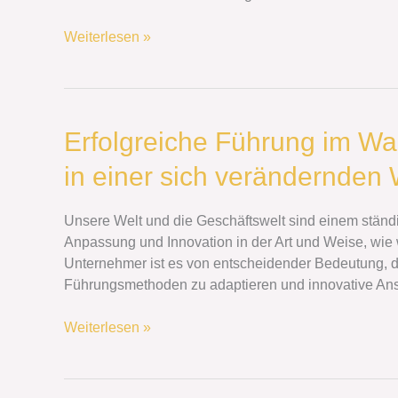
Weiterlesen »
Erfolgreiche
Erfolgreiche Führung im Wa
Führung
in einer sich verändernden 
im
Wandel:
Adaption
Unsere Welt und die Geschäftswelt sind einem ständ
und
Anpassung und Innovation in der Art und Weise, wie 
Innovation
Unternehmer ist es von entscheidender Bedeutung, da
in
Führungsmethoden zu adaptieren und innovative Ansä
einer
sich
Weiterlesen »
verändernden
Welt