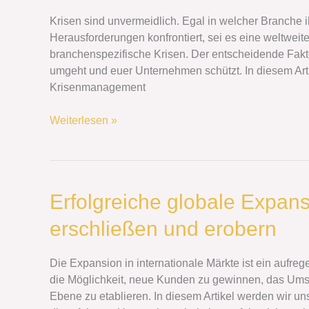
ihr
euer
Krisen sind unvermeidlich. Egal in welcher Branche ih
Unternehmen
Herausforderungen konfrontiert, sei es eine weltweit
in
branchenspezifische Krisen. Der entscheidende Fakto
turbulenten
umgeht und euer Unternehmen schützt. In diesem Artik
Zeiten
Krisenmanagement
schützt
Weiterlesen »
Erfolgreiche
Erfolgreiche globale Expans
globale
erschließen und erobern
Expansion:
Internationale
Märkte
Die Expansion in internationale Märkte ist ein aufreg
erschließen
die Möglichkeit, neue Kunden zu gewinnen, das Umsa
und
Ebene zu etablieren. In diesem Artikel werden wir un