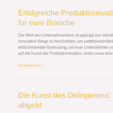
Erfolgreiche
Erfolgreiche Produktinnova
Produktinnovation:
für eure Branche
Neue
Ideen
und
Die Welt des Unternehmertums ist geprägt von ständ
Trends
innovative Wege zu beschreiten, um wettbewerbsfähig
für
entscheidender Bedeutung, um euer Unternehmen vora
eure
auf die Kunst der Produktinnovation, teilen neue Id
Branche
Weiterlesen »
Die
Die Kunst des Delegierens: 
Kunst
abgebt
des
Delegierens: