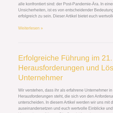
Pandemie-
alle konfrontiert sind: der Post-Pandemie-Ära. In eine
Ära:
Unsicherheiten, ist es von entscheidender Bedeutun
Anpassung
erfolgreich zu sein. Dieser Artikel bietet euch wertv
und
Wachstum
Weiterlesen »
Erfolgreiche
Erfolgreiche Führung im 21.
Führung
Herausforderungen und Lös
im
21.
Unternehmer
Jahrhundert:
Herausforderungen
Wir verstehen, dass ihr als erfahrene Unternehmer i
und
Herausforderungen steht, die sich von den Anforde
Lösungen
unterscheiden. In diesem Artikel werden wir uns mit 
für
auseinandersetzen und euch wertvolle Einblicke und
erfahrene