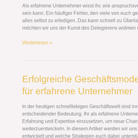
Wie
Als erfahrene Unternehmer wisst ihr, wie anspruchs
ihr
sein kann. Ein häufiger Fehler, den viele von euch 
effektiv
alles selbst zu erledigen. Das kann schnell zu Überla
Verantwortung
möchten wir uns der Kunst des Delegierens widmen
abgebt
Weiterlesen »
Erfolgreiche
Erfolgreiche Geschäftsmode
Geschäftsmodelle:
für erfahrene Unternehmer
Chancen
und
Strategien
In der heutigen schnelllebigen Geschäftswelt sind i
für
entscheidender Bedeutung. Ihr als erfahrene Unterneh
erfahrene
Erfahrung und Expertise einzusetzen, um neue Cha
Unternehmer
weiterzuentwickeln. In diesem Artikel werden wir uns
entwickelt und welche Strategien euch dabei unterst