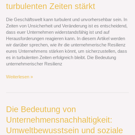
ihr
turbulenten Zeiten stärkt
euer
Unternehmen
Die Geschäftswelt kann turbulent und unvorhersehbar sein. In
in
Zeiten von Unsicherheit und Veränderung ist es entscheidend,
turbulenten
dass euer Unternehmen widerstandsfähig ist und auf
Zeiten
Herausforderungen reagieren kann. In diesem Artikel werden
stärkt
wir darüber sprechen, wie ihr die unternehmerische Resilienz
eures Unternehmens stärken könnt, um sicherzustellen, dass
es in turbulenten Zeiten erfolgreich bleibt. Die Bedeutung
unternehmerischer Resilienz
Weiterlesen »
Die
Die Bedeutung von
Bedeutung
Unternehmensnachhaltigkeit:
von
Unternehmensnachhaltigkeit:
Umweltbewusstsein und soziale
Umweltbewusstsein