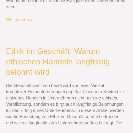
Wachstum bezieht sich auf die Fähigkeit eines Unternehmens,
sein
Weiterlesen »
Ethik
Ethik im Geschäft: Warum
im
ethisches Handeln langfristig
Geschäft:
Warum
belohnt wird
ethisches
Handeln
Die Geschäftswelt von heute wird von einer Vielzahl
langfristig
komplexer Herausforderungen geprägt. In diesem Kontext ist
belohnt
ethisches Handeln in Unternehmen nicht nur eine ethische
wird
Verpflichtung, sondern es birgt auch langfristige Belohnungen
für den Erfolg eures Unternehmens. In diesem Artikel werden
wir die Bedeutung von Ethik im Geschäftsumfeld erkunden
und wie sie langfristig zum Unternehmenserfolg beiträgt. Die