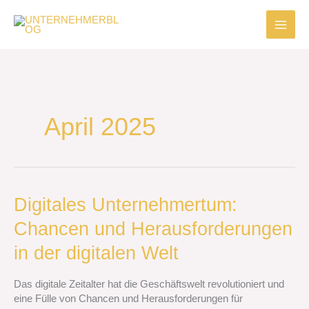
Zum
Inhalt
springen
April 2025
Digitales
Digitales Unternehmertum:
Unternehmertum:
Chancen und Herausforderungen
Chancen
und
in der digitalen Welt
Herausforderungen
in
Das digitale Zeitalter hat die Geschäftswelt revolutioniert und
der
eine Fülle von Chancen und Herausforderungen für
digitalen