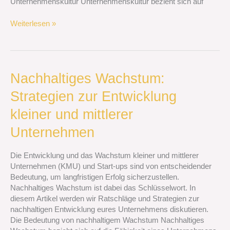
Unternehmenskultur Unternehmenskultur bezieht sich auf
Weiterlesen »
Nachhaltiges
Nachhaltiges Wachstum:
Wachstum:
Strategien zur Entwicklung
Strategien
zur
kleiner und mittlerer
Entwicklung
kleiner
Unternehmen
und
mittlerer
Die Entwicklung und das Wachstum kleiner und mittlerer
Unternehmen
Unternehmen (KMU) und Start-ups sind von entscheidender
Bedeutung, um langfristigen Erfolg sicherzustellen.
Nachhaltiges Wachstum ist dabei das Schlüsselwort. In
diesem Artikel werden wir Ratschläge und Strategien zur
nachhaltigen Entwicklung eures Unternehmens diskutieren.
Die Bedeutung von nachhaltigem Wachstum Nachhaltiges