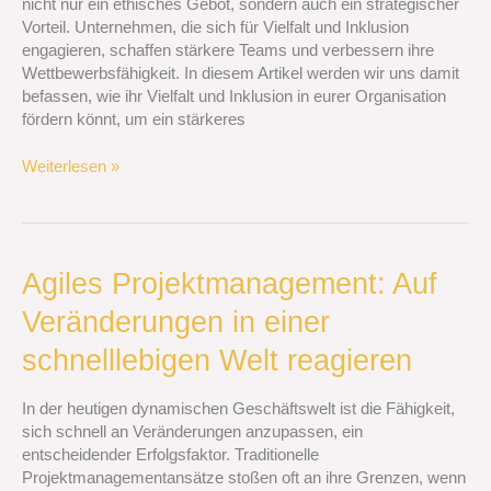
nicht nur ein ethisches Gebot, sondern auch ein strategischer
stärkeren
Vorteil. Unternehmen, die sich für Vielfalt und Inklusion
Teams
engagieren, schaffen stärkere Teams und verbessern ihre
Wettbewerbsfähigkeit. In diesem Artikel werden wir uns damit
befassen, wie ihr Vielfalt und Inklusion in eurer Organisation
fördern könnt, um ein stärkeres
Weiterlesen »
Agiles
Agiles Projektmanagement: Auf
Projektmanagement:
Veränderungen in einer
Auf
Veränderungen
schnelllebigen Welt reagieren
in
einer
In der heutigen dynamischen Geschäftswelt ist die Fähigkeit,
schnelllebigen
sich schnell an Veränderungen anzupassen, ein
Welt
entscheidender Erfolgsfaktor. Traditionelle
reagieren
Projektmanagementansätze stoßen oft an ihre Grenzen, wenn