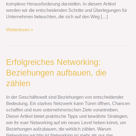
Märkte
komplexe Herausforderung darstellen. In diesem Artikel
werden wir die entscheidenden Schritte und Überlegungen für
Unternehmen beleuchten, die sich auf den Weg […]
Weiterlesen »
Erfolgreiches
Erfolgreiches Networking:
Networking:
Beziehungen aufbauen, die
Beziehungen
aufbauen,
zählen
die
zählen
In der Geschäftswelt sind Beziehungen von entscheidender
Bedeutung. Ein starkes Netzwerk kann Türen öffnen, Chancen
schaffen und eure unternehmerischen Ziele vorantreiben.
Dieser Artikel bietet praktische Tipps und bewährte Strategien,
wie ihr euer Networking auf ein neues Level heben könnt, um
Beziehungen aufzubauen, die wirklich zählen. Warum
Networking wichtig ist Networking ist mehr als nur das