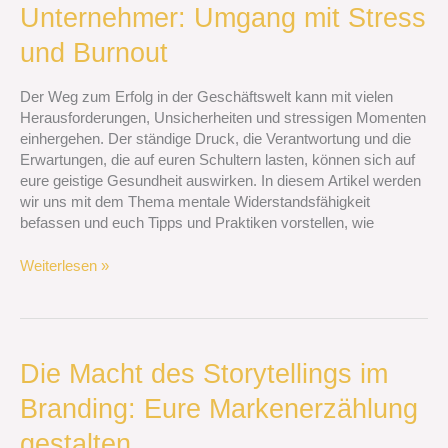
Unternehmer: Umgang mit Stress
für
Unternehmer:
und Burnout
Umgang
mit
Der Weg zum Erfolg in der Geschäftswelt kann mit vielen
Stress
Herausforderungen, Unsicherheiten und stressigen Momenten
und
einhergehen. Der ständige Druck, die Verantwortung und die
Burnout
Erwartungen, die auf euren Schultern lasten, können sich auf
eure geistige Gesundheit auswirken. In diesem Artikel werden
wir uns mit dem Thema mentale Widerstandsfähigkeit
befassen und euch Tipps und Praktiken vorstellen, wie
Weiterlesen »
Die
Die Macht des Storytellings im
Macht
Branding: Eure Markenerzählung
des
Storytellings
gestalten