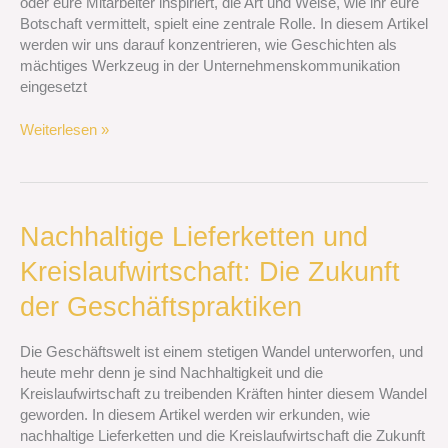
oder eure Mitarbeiter inspiriert, die Art und Weise, wie ihr eure
Botschaft vermittelt, spielt eine zentrale Rolle. In diesem Artikel
werden wir uns darauf konzentrieren, wie Geschichten als
mächtiges Werkzeug in der Unternehmenskommunikation
eingesetzt
Weiterlesen »
Nachhaltige
Nachhaltige Lieferketten und
Lieferketten
Kreislaufwirtschaft: Die Zukunft
und
Kreislaufwirtschaft:
der Geschäftspraktiken
Die
Zukunft
Die Geschäftswelt ist einem stetigen Wandel unterworfen, und
der
heute mehr denn je sind Nachhaltigkeit und die
Geschäftspraktiken
Kreislaufwirtschaft zu treibenden Kräften hinter diesem Wandel
geworden. In diesem Artikel werden wir erkunden, wie
nachhaltige Lieferketten und die Kreislaufwirtschaft die Zukunft