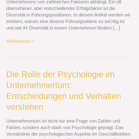
Unternehmens von zahlreichen Faktoren abhängt. Ein oft
entscheidend
übersehener, aber entscheidender Erfolgsfaktor ist die
ist
Diversität in Führungspositionen. In diesem Artikel werden wir
erörtern, warum eine diverse Führungsebene so wichtig ist
und wie ihr Diversität in eurem Unternehmen fördern […]
Weiterlesen »
Die
Die Rolle der Psychologie im
Rolle
Unternehmertum:
der
Psychologie
Entscheidungen und Verhalten
im
Unternehmertum:
verstehen
Entscheidungen
und
Unternehmertum ist nicht nur eine Frage von Zahlen und
Verhalten
Fakten, sondern auch stark von Psychologie geprägt. Das
verstehen
Verständnis der psychologischen Aspekte im Geschäftsleben