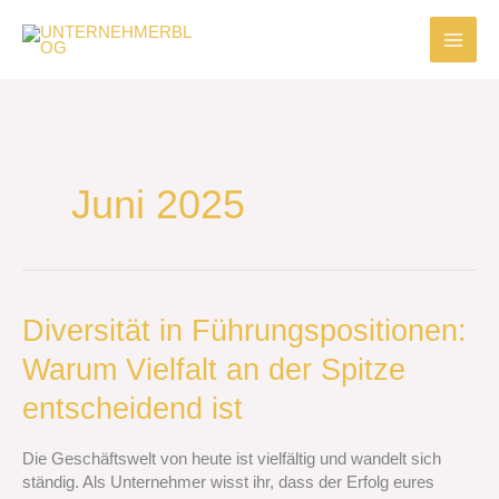
Zum
Inhalt
springen
Juni 2025
Diversität
Diversität in Führungspositionen:
in
Warum Vielfalt an der Spitze
Führungspositionen:
Warum
entscheidend ist
Vielfalt
an
Die Geschäftswelt von heute ist vielfältig und wandelt sich
der
ständig. Als Unternehmer wisst ihr, dass der Erfolg eures
Spitze