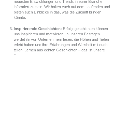
neuesten Entwicklungen und Trends in eurer Branche
informiert zu sein. Wir halten euch auf dem Laufenden und
bieten euch Einblicke in das, was die Zukunft bringen
könnte.
Inspirierende Geschichten:
Erfolgsgeschichten können
uns inspirieren und motivieren. In unseren Beiträgen
werdet ihr von Unternehmern lesen, die Höhen und Tiefen
erlebt haben und ihre Erfahrungen und Weisheit mit euch
teilen. Lernen aus echten Geschichten – das ist unsere
Devise.
Rat zur Finanzoptimierung:
Das Finanzmanagement ist
ein Eckpfeiler jedes Unternehmens. Wir bieten euch Tipps
zur Steuer- und Finanzplanung, Investitionsstrategien und
Möglichkeiten zur
Kapitalbeschaffung
.
Führung und Personalmanagement:
Ein starkes Team
und eine effektive Mitarbeiterführung sind
Schlüsselelemente für euren Erfolg. Hier erhaltet ihr
Ratschläge zur Mitarbeiterführung, zur
Talententwicklung