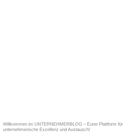
Wir freuen uns von euch zu hören.
Ihr habt Fragen, Anmerkungen, Kritik, etc. - meldet euch
einfach bei uns.
KONTAKTIERT UNS
Willkommen im UNTERNEHMERBLOG – Eurer Plattform für
unternehmerische Exzellenz und Austausch!