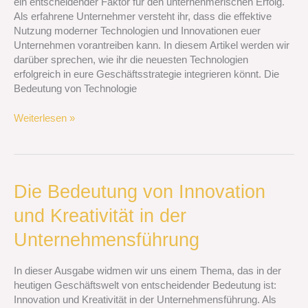
ein entscheidender Faktor für den unternehmerischen Erfolg.
effektiv
Als erfahrene Unternehmer versteht ihr, dass die effektive
einsetzt
Nutzung moderner Technologien und Innovationen euer
Unternehmen vorantreiben kann. In diesem Artikel werden wir
darüber sprechen, wie ihr die neuesten Technologien
erfolgreich in eure Geschäftsstrategie integrieren könnt. Die
Bedeutung von Technologie
Weiterlesen »
Die
Die Bedeutung von Innovation
Bedeutung
und Kreativität in der
von
Innovation
Unternehmensführung
und
Kreativität
In dieser Ausgabe widmen wir uns einem Thema, das in der
in
heutigen Geschäftswelt von entscheidender Bedeutung ist:
der
Innovation und Kreativität in der Unternehmensführung. Als
Unternehmensführung