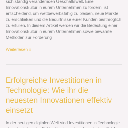
sich ständig verändernden Geschäftswelt. Eine
Unternehmen
Innovationskultur in eurem Unternehmen zu fördern, ist
fördert
entscheidend, um wettbewerbsfähig zu bleiben, neue Märkte
zu erschließen und die Bedürfnisse eurer Kunden bestmöglich
zu erfüllen. In diesem Artikel werden wir die Bedeutung einer
Innovationskultur in eurem Unternehmen sowie bewährte
Methoden zur Förderung
Weiterlesen »
Erfolgreiche
Erfolgreiche Investitionen in
Investitionen
Technologie: Wie ihr die
in
Technologie:
neuesten Innovationen effektiv
Wie
ihr
einsetzt
die
neuesten
In der heutigen digitalen Welt sind Investitionen in Technologie
Innovationen