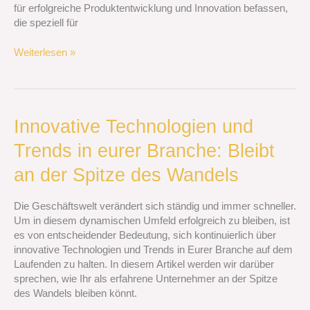
für erfolgreiche Produktentwicklung und Innovation befassen,
die speziell für
Weiterlesen »
Innovative
Innovative Technologien und
Technologien
Trends in eurer Branche: Bleibt
und
Trends
an der Spitze des Wandels
in
eurer
Die Geschäftswelt verändert sich ständig und immer schneller.
Branche:
Um in diesem dynamischen Umfeld erfolgreich zu bleiben, ist
Bleibt
es von entscheidender Bedeutung, sich kontinuierlich über
an
innovative Technologien und Trends in Eurer Branche auf dem
der
Laufenden zu halten. In diesem Artikel werden wir darüber
Spitze
sprechen, wie Ihr als erfahrene Unternehmer an der Spitze
des
des Wandels bleiben könnt.
Wandels