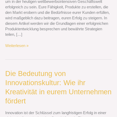
um in der heutigen wettbewerbsintensiven Geschäftswelt
den
erfolgreich zu sein. Eure Fähigkeit, Produkte zu erstellen, die
Markt
den Markt erobern und die Bedürfnisse eurer Kunden erfüllen,
erobern
wird maßgeblich dazu beitragen, euren Erfolg zu steigern. In
diesem Artikel werden wir die Grundlagen einer erfolgreichen
Produktentwicklung besprechen und bewährte Strategien
teilen, […]
Weiterlesen »
Die
Die Bedeutung von
Bedeutung
Innovationskultur: Wie ihr
von
Innovationskultur:
Kreativität in eurem Unternehmen
Wie
ihr
fördert
Kreativität
in
Innovation ist der Schlüssel zum langfristigen Erfolg in einer
eurem