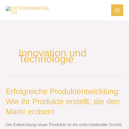
Zum
Inhalt
springen
Innovation und
Technologie
Erfolgreiche
Erfolgreiche Produktentwicklung:
Produktentwicklung:
Wie ihr Produkte erstellt, die den
Wie
ihr
Markt erobern
Produkte
erstellt,
Die Entwicklung neuer Produkte ist ein entscheidender Schritt,
die