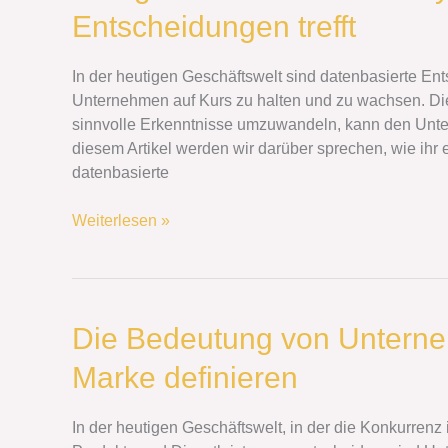
Geschäftsanalysen:
Entscheidungen trefft
Wie
ihr
datenbasierte
In der heutigen Geschäftswelt sind datenbasierte E
Entscheidungen
Unternehmen auf Kurs zu halten und zu wachsen. Die
trefft
sinnvolle Erkenntnisse umzuwandeln, kann den Unte
diesem Artikel werden wir darüber sprechen, wie ihr
datenbasierte
Weiterlesen »
Die
Die Bedeutung von Unterne
Bedeutung
Marke definieren
von
Unternehmenswerten:
Wie
In der heutigen Geschäftswelt, in der die Konkurrenz 