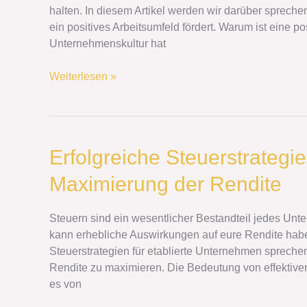
Arbeitsumfeld
halten. In diesem Artikel werden wir darüber spreche
fördert
ein positives Arbeitsumfeld fördert. Warum ist eine 
Unternehmenskultur hat
Weiterlesen »
Erfolgreiche
Erfolgreiche Steuerstrategi
Steuerstrategien
Maximierung der Rendite
für
etablierte
Unternehmen:
Steuern sind ein wesentlicher Bestandteil jedes Unte
Maximierung
kann erhebliche Auswirkungen auf eure Rendite habe
der
Steuerstrategien für etablierte Unternehmen spreche
Rendite
Rendite zu maximieren. Die Bedeutung von effektiven
es von