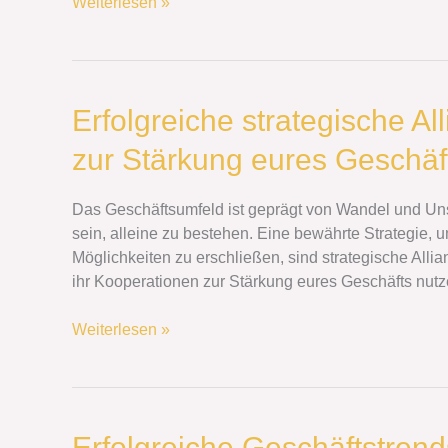
Weiterlesen »
Erfolgreiche
Erfolgreiche strategische A
strategische
zur Stärkung eures Geschäft
Allianzen:
Wie
ihr
Das Geschäftsumfeld ist geprägt von Wandel und Uns
Kooperationen
sein, alleine zu bestehen. Eine bewährte Strategie,
zur
Möglichkeiten zu erschließen, sind strategische Alli
Stärkung
ihr Kooperationen zur Stärkung eures Geschäfts nutz
eures
Geschäfts
Weiterlesen »
nutzt
Erfolgreiche
Erfolgreiche Geschäftstrend