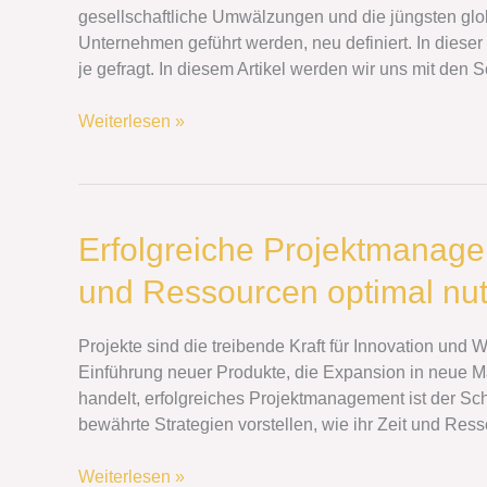
der
gesellschaftliche Umwälzungen und die jüngsten glo
Veränderung:
Unternehmen geführt werden, neu definiert. In diese
Anpassungsfähigkeit
je gefragt. In diesem Artikel werden wir uns mit den
und
Innovation
Weiterlesen »
Erfolgreiche
Erfolgreiche Projektmanagem
Projektmanagementstrategien:
und Ressourcen optimal nut
Wie
ihr
Zeit
Projekte sind die treibende Kraft für Innovation un
und
Einführung neuer Produkte, die Expansion in neue M
Ressourcen
handelt, erfolgreiches Projektmanagement ist der Sch
optimal
bewährte Strategien vorstellen, wie ihr Zeit und Res
nutzt
Weiterlesen »