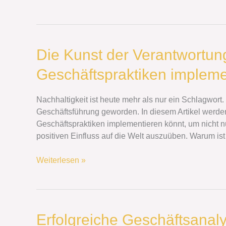
Die
Die Kunst der Verantwortung
Kunst
Geschäftspraktiken impleme
der
Verantwortung:
Wie
Nachhaltigkeit ist heute mehr als nur ein Schlagwort
ihr
Geschäftsführung geworden. In diesem Artikel werden
nachhaltige
Geschäftspraktiken implementieren könnt, um nicht 
Geschäftspraktiken
positiven Einfluss auf die Welt auszuüben. Warum ist 
implementiert
Weiterlesen »
Erfolgreiche
Erfolgreiche Geschäftsanaly