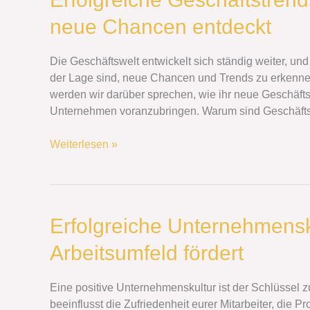
Geschäftstrends
neue Chancen entdeckt
und
Innovationen:
Wie
Die Geschäftswelt entwickelt sich ständig weiter, und
ihr
der Lage sind, neue Chancen und Trends zu erkennen
neue
werden wir darüber sprechen, wie ihr neue Geschäftst
Chancen
Unternehmen voranzubringen. Warum sind Geschäftst
entdeckt
Weiterlesen »
Erfolgreiche
Erfolgreiche Unternehmensku
Unternehmenskultur:
Arbeitsumfeld fördert
Wie
ihr
ein
Eine positive Unternehmenskultur ist der Schlüssel 
positives
beeinflusst die Zufriedenheit eurer Mitarbeiter, die P