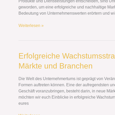
sie
Produkte und Dienstleistungen entscheiden, sind 
eure
geworden, um eine erfolgreiche und nachhaltige Mark
Marke
Bedeutung von Unternehmenswerten erörtern und wie 
definieren
Weiterlesen »
Erfolgreiche
Erfolgreiche Wachstumsstra
Wachstumsstrategien:
Märkte und Branchen
Expansion
in
neue
Die Welt des Unternehmertums ist geprägt von Verä
Märkte
Formen auftreten können. Eine der aufregendsten un
und
Geschäft voranzubringen, besteht darin, in neue Mär
Branchen
möchten wir euch Einblicke in erfolgreiche Wachstum
eures