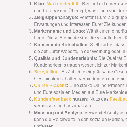
Klare
Markenidentität
:
Beginnt mit einer klar
und Eure Vision. Überlegt, was Euch von der 
Zielgruppenanalyse:
Versteht Eure Zielgrupp
Erwartungen und Interessen Eurer Zielkunden 
Markenname und Logo:
Wählt einen einprä
Logo. Diese Elemente sind die visuelle Identit
Konsistente Botschaften:
Stellt sicher, das
sie auf Eurer Website, in der Werbung oder in
Qualität und Kundenerlebnis:
Die Qualität E
Kundenerlebnis tragen wesentlich zur Markenb
Storytelling
:
Erzählt eine einprägsame Gesch
Geschichten schaffen Verbindungen und emot
Online-Präsenz
:
Eine starke Online-Präsenz is
und Eure sozialen Medien auf Eure Markeniden
Kundenfeedback
nutzen:
Nutzt das
Feedba
verbessern und anzupassen.
Messung und Analyse:
Verwendet Analysetoo
kann die Reichweite in den sozialen Medien,
umfassen.